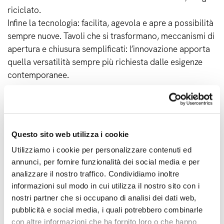
riciclato.
Infine la tecnologia: facilita, agevola e apre a possibilità
sempre nuove. Tavoli che si trasformano, meccanismi di
apertura e chiusura semplificati: l’innovazione apporta
quella versatilità sempre più richiesta dalle esigenze
contemporanee.
La prima sezione del nuovo catalogo Home Collection
2024 è organizzata in mood e atmosfere: sette stili
diversi suggeriti e ricreati da colori, forme e materiali
Questo sito web utilizza i cookie
differenti. Sette mondi che contengono le ispirazioni
delle tendenze attuali o ne evocano altre legate a
Utilizziamo i cookie per personalizzare contenuti ed
epoche più lontane nel tempo, consentendo di
annunci, per fornire funzionalità dei social media e per
analizzare il nostro traffico. Condividiamo inoltre
individuare con facilità il mood più vicino alla propria
informazioni sul modo in cui utilizza il nostro sito con i
idea di arredo.
nostri partner che si occupano di analisi dei dati web,
pubblicità e social media, i quali potrebbero combinarle
Nella seconda parte del catalogo il cliente viene
con altre informazioni che ha fornito loro o che hanno