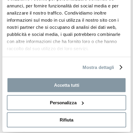
annunci, per fornire funzionalità dei social media e per
internazionali per il design e l'arredamento. Andrea
analizzare il nostro traffico. Condividiamo inoltre
Bizzotto Spa è orgogliosa di aver contribuito a questo
informazioni sul modo in cui utilizza il nostro sito con i
evento, presentando le ultime novità e collezioni.
nostri partner che si occupano di analisi dei dati web,
pubblicità e social media, i quali potrebbero combinarle
Desideriamo ringraziare in particolare i nostri partner,
con altre informazioni che ha fornito loro o che hanno
clienti e visitatori che hanno reso possibile questo
raccolto dal suo utilizzo dei loro servizi.
successo.
Siamo entusiasti delle opportunità future che si sono
Mostra dettagli
aperte grazie a questa fiera e non vediamo l'ora di
continuare a collaborare con tutti voi!
Accetta tutti
Personalizza
TORNA ALLA LISTA
PROSSIMA NEWS
Rifiuta