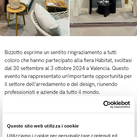
Bizzotto esprime un sentito ringraziamento a tutti
coloro che hanno partecipato alla fiera Hábitat, svoltasi
dal 30 settembre al 3 ottobre 2024 a Valencia. Questo
evento ha rappresentato un'importante opportunità per
il settore dell'arredamento e del design, riunendo
professionisti e aziende da tutto il mondo.
Un evento di grande successo
La fiera ha visto la partecipazione di oltre 48.000
Questo sito web utilizza i cookie
visitatori provenienti da 70 paesi, confermando la sua
posizione come uno dei principali appuntamenti
Utilizziamo i cookie per personalizzare contenuti ed