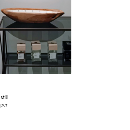
tili
 per