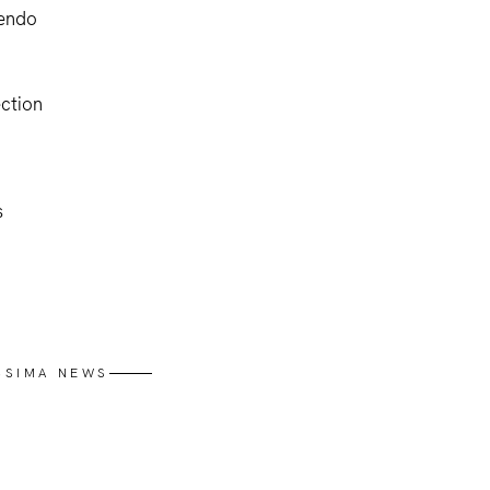
rendo
ection
s
SSIMA NEWS