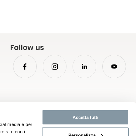
Follow us
Accetta tutti
emap
Legal
Privacy policy
Cookies policy
Whistleblowing
Credits
cial media e per
ro sito con i
Personalizza