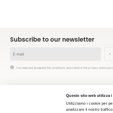
Subscribe to our newsletter
I
I've read and accepted the conditions described in the privacy notice p
Questo sito web utilizza i
Copyrights © 2022 Andrea Bizzotto SpA | All Rights Reserved
Utilizziamo i cookie per pe
analizzare il nostro traffic