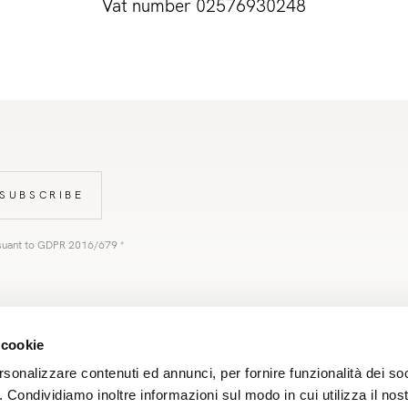
Vat number 02576930248
 SUBSCRIBE
ursuant to GDPR 2016/679 *
 cookie
Sit
rsonalizzare contenuti ed annunci, per fornire funzionalità dei so
o. Condividiamo inoltre informazioni sul modo in cui utilizza il nost